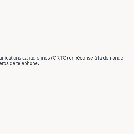
uer dans le tableau.
écommunications canadiennes (CRTC) en réponse à la demande
éros de téléphone.
sez les flèches pour naviguer dans le tableau.