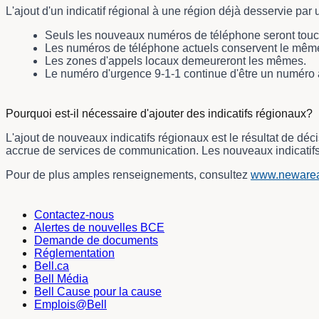
L'ajout d'un indicatif régional à une région déjà desservie pa
Seuls les nouveaux numéros de téléphone seront touch
Les numéros de téléphone actuels conservent le même i
Les zones d'appels locaux demeureront les mêmes.
Le numéro d'urgence 9-1-1 continue d'être un numéro à t
Tableau des dividendes intitulé Ce que cela veut dire concrèt
Pourquoi est-il nécessaire d'ajouter des indicatifs régionaux?
L'ajout de nouveaux indicatifs régionaux est le résultat de d
accrue de services de communication. Les nouveaux indicatifs
Pour de plus amples renseignements, consultez
www.newarea
Tableau des dividendes intitulé Pourquoi est-il nécessaire d'a
Contactez-nous
Alertes de nouvelles BCE
Demande de documents
Réglementation
Bell.ca
Bell Média
Bell Cause pour la cause
Emplois@Bell