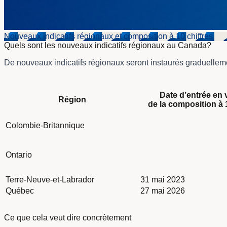
Nouveaux indicatifs régionaux et composition à 10 chiffres
Quels sont les nouveaux indicatifs régionaux au Canada?
De nouveaux indicatifs régionaux seront instaurés graduelleme
Colonne Région
Date d’entrée en 
Colonne Date d’entrée en vigueur<br/> de la composition à 10 
Région
de la composition à 
Colonne Indicatifs régionaux actuels
Colonne Nouveaux indicatifs régionaux ajoutés
Tableau des dividendes intitulé What are the new area codes 
Colonne Date d’entrée en vigueur <br/> des nouveaux indicati
Colombie-Britannique
Ontario
Terre-Neuve-et-Labrador
31 mai 2023
Québec
27 mai 2026
Ce que cela veut dire concrètement