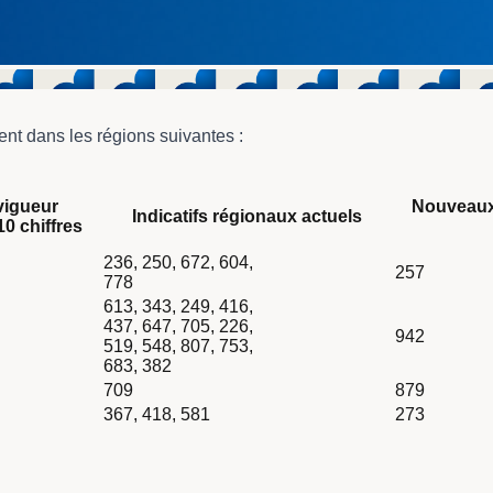
nt dans les régions suivantes :
vigueur
Nouveaux 
chiffres
Indicatifs régionaux actuels
10 chiffres
in Canada? avec 4 lignes de données. Utilisez les flèches pour 
236, 250, 672, 604,
fs régionaux
257
778
613, 343, 249, 416,
437, 647, 705, 226,
942
519, 548, 807, 753,
683, 382
709
879
367, 418, 581
273