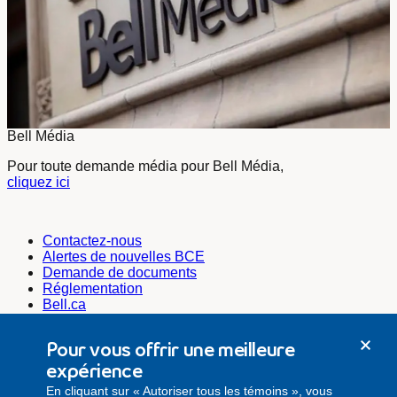
Bell Média
Pour toute demande média pour Bell Média,
cliquez ici
Contactez-nous
Alertes de nouvelles BCE
Demande de documents
Réglementation
Bell.ca
Bell Média
Bell Cause pour la cause
Pour vous offrir une meilleure
Emplois@Bell
expérience
Secrétariat de l’entreprise
En cliquant sur « Autoriser tous les témoins », vous