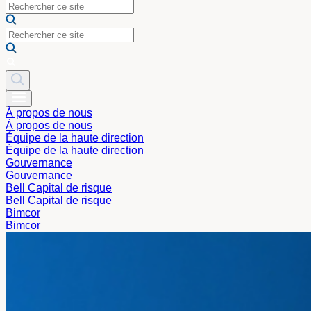
À propos de nous
À propos de nous
Équipe de la haute direction
Équipe de la haute direction
Gouvernance
Gouvernance
Bell Capital de risque
Bell Capital de risque
Bimcor
Bimcor