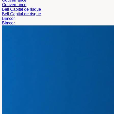
Gouvernance
Gouvernance
Bell Capital de risque
Bell Capital de risque
Bimcor
Bimcor