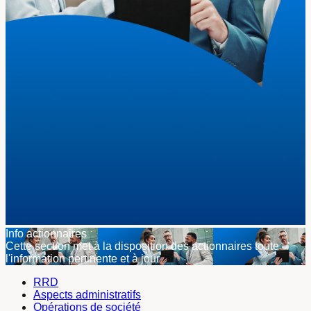
Info actionnaires
Cette section met à la disposition des actionnaires toute
l'information pertinente et à jour
RRD
Aspects administratifs
Opérations de société