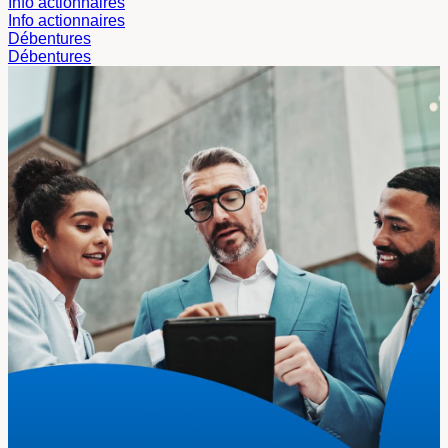
Info actionnaires
Info actionnaires
Débentures
Débentures