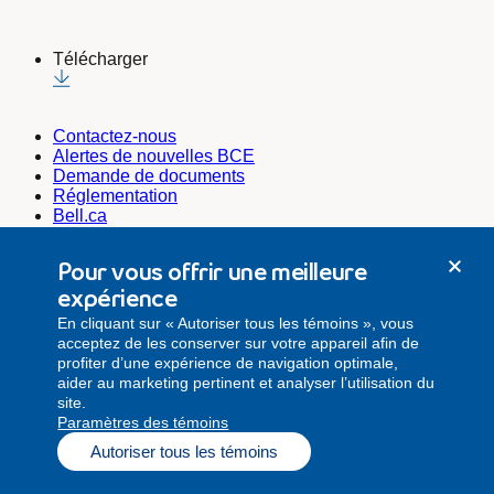
Télécharger
Contactez-nous
Alertes de nouvelles BCE
Demande de documents
Réglementation
Bell.ca
Bell Média
Bell Cause pour la cause
Pour vous offrir une meilleure
Emplois@Bell
expérience
Secrétariat de l’entreprise
En cliquant sur « Autoriser tous les témoins », vous
secretariat.corporatif@bell.ca
acceptez de les conserver sur votre appareil afin de
Relations investisseurs
profiter d’une expérience de navigation optimale,
relations.investisseurs@bell.ca
aider au marketing pertinent et analyser l’utilisation du
Relations médias
site.
media@bell.ca
Paramètres des témoins
Avis juridique
Confidentialité
Sécurité
Paramètres des
Autoriser tous les témoins
témoins
Plan du site
Accessibilité
© 2026 BCE, Tous droits réservés.