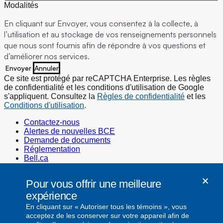
Modalités
En cliquant sur Envoyer, vous consentez à la collecte, à
l’utilisation et au stockage de vos renseignements personnels
que nous sont fournis afin de répondre à vos questions et
d’améliorer nos services.
Envoyer
Annuler
Ce site est protégé par reCAPTCHA Enterprise. Les règles
de confidentialité et les conditions d'utilisation de Google
s'appliquent. Consultez la
Règles de confidentialité
et les
Conditions d'utilisation
.
Contactez-nous
Alertes de nouvelles BCE
Demande de documents
Réglementation
Bell.ca
Bell Média
Bell Cause pour la cause
Pour vous offrir une meilleure
Emplois@Bell
expérience
Secrétariat de l’entreprise
En cliquant sur « Autoriser tous les témoins », vous
secretariat.corporatif@bell.ca
acceptez de les conserver sur votre appareil afin de
Relations investisseurs