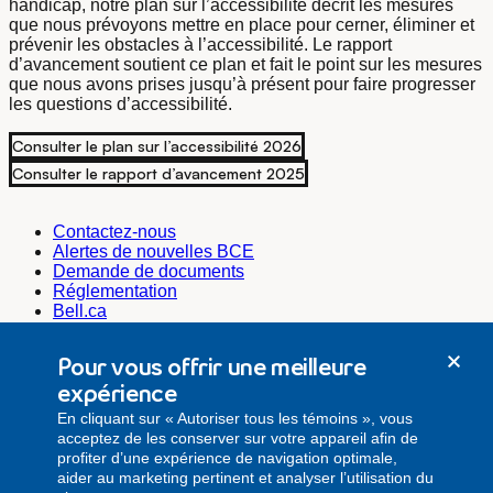
handicap, notre plan sur l’accessibilité décrit les mesures
que nous prévoyons mettre en place pour cerner, éliminer et
prévenir les obstacles à l’accessibilité. Le rapport
d’avancement soutient ce plan et fait le point sur les mesures
que nous avons prises jusqu’à présent pour faire progresser
les questions d’accessibilité.
Consulter le plan sur l’accessibilité 2026
Consulter le rapport d’avancement 2025
Contactez-nous
Alertes de nouvelles BCE
Demande de documents
Réglementation
Bell.ca
Bell Média
Bell Cause pour la cause
Pour vous offrir une meilleure
Emplois@Bell
expérience
Secrétariat de l’entreprise
En cliquant sur « Autoriser tous les témoins », vous
secretariat.corporatif@bell.ca
acceptez de les conserver sur votre appareil afin de
Relations investisseurs
profiter d’une expérience de navigation optimale,
relations.investisseurs@bell.ca
aider au marketing pertinent et analyser l’utilisation du